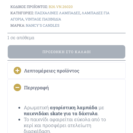
ΚΩΔΙΚΌΣ ΠΡΟΪΌΝΤΟΣ:
B26.VN.26020
ΚΑΤΗΓΟΡΊΕΣ:
ΠΑΣΧΑΛΙΝΈΣ ΛΑΜΠΆΔΕΣ
,
ΛΑΜΠΆΔΕΣ ΓΙΑ
ΑΓΟΡΙΑ
,
VINTAGE ΠΑΙΧΝΊΔΙΑ
ΜΆΡΚΑ:
NANCY'S CANDLES
1 σε απόθεμα
ΠΡΟΣΘΉΚΗ ΣΤΟ ΚΑΛΆΘΙ
Λεπτομέρειες προϊόντος
Περιγραφή
Αρωματική
αγορίστικη λαμπάδα
με
παιχνιδάκι skate για τα δάχτυλα
.
Το παιχνίδι αφαιρείται εύκολα από το
κερί και προσφέρει ατελείωτη
διασκέδαση.