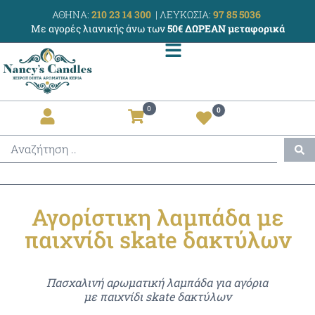
ΑΘΗΝΑ:
210 23 14 300
|
ΛΕΥΚΩΣΙΑ:
97 85 5036
Με αγορές λιανικής άνω των
50€ ΔΩΡΕΑΝ μεταφορικά
0
0
Αγορίστικη λαμπάδα με
παιχνίδι skate δακτύλων
Πασχαλινή αρωματική λαμπάδα για αγόρια
με παιχνίδι skate δακτύλων