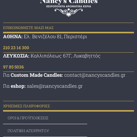
ΕΠΙΚΟΙΝΩΝΗΣΤΕ ΜΑΖΙ ΜΑΣ
ΑΘΗΝΑ:
Ελ. Βενιζέλου 81, Περιστέρι
210 23 14 300
ΛΕΥΚΩΣΙΑ:
Καλλιπόλεως 67Γ, Λυκαβηττός
97 85 5036
Για
Custom Made Candles:
contact@nancyscandles.gr
Για
eshop:
sales@nancyscandles.gr
ΧΡΗΣΙΜΕΣ ΠΛΗΡΟΦΟΡΙΕΣ
ΟΡΟΙ & ΠΡΟΫΠΟΘΕΣΕΙΣ
ΠΟΛΙΤΙΚΗ ΑΠΟΡΡΗΤΟΥ