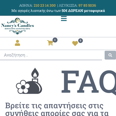
ΑΘΗΝΑ:
210 23 14 300
|
ΛΕΥΚΩΣΙΑ:
97 85 5036
Με αγορές λιανικής άνω των
50€ ΔΩΡΕΑΝ μεταφορικά
0
0
FA
Βρείτε τις απαντήσεις στις
συνήθεις απορίες σας για τα