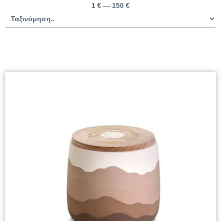
1
€
—
150
€