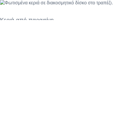
Κεριά από παραφίνη
Η παραφίνη είναι ένα κλασικό υλικό κατασκευής κεριών,
γνωστό...
ΔΕΙΤΕ ΠΕΡΙΣΣΟΤΕΡΑ...
Κεριά από σόγια
Το κερί σόγιας είναι ένα φυτικό κερί που παρασκευάζεται από ...
ΔΕΙΤΕ ΠΕΡΙΣΣΟΤΕΡΑ...
Ιστορίες υπό το φως των κεριών
για το φως των κεριών!