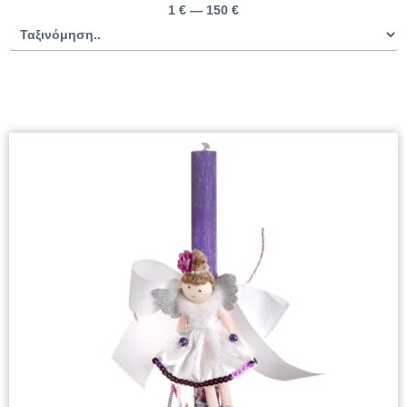
1
€
—
150
€