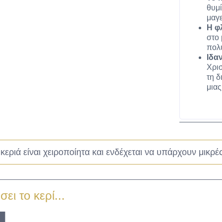
θυμί
μαγε
Η φ
στο 
πολυ
Ιδαν
Χρισ
τη δ
μιας
κεριά είναι χειροποίητα και ενδέχεται να υπάρχουν μικρέ
ει το κερί...