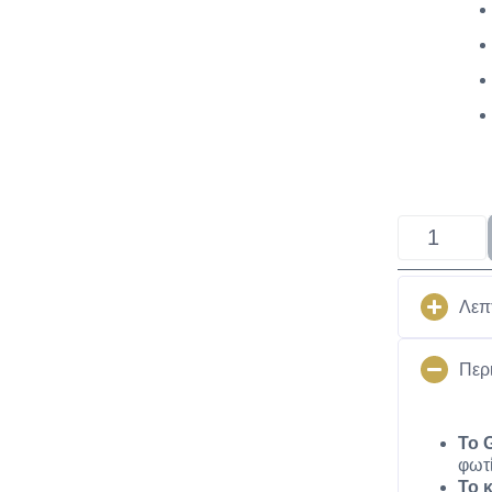
Λεπ
Περ
Το 
φωτί
Το 