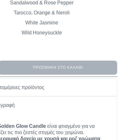
Sandalwood & Rose Pepper
Tarocco, Orange & Neroli
White Jasmine
Wild Honeysuckle
ΠΡΟΣΘΉΚΗ ΣΤΟ ΚΑΛΆΘΙ
τομέρειες προϊόντος
ιγραφή
Golden Glow Candle
είναι φτιαγμένο για να
ζει τις πιο ζεστές στιγμές του χειμώνα.
κεραμικό δοχείο με χρυσά και ροζ χρώματα