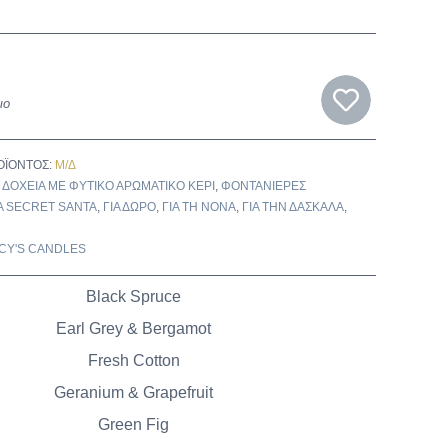
ιο
ΟΪΌΝΤΟΣ:
Μ/Δ
:
ΔΟΧΕΊΑ ΜΕ ΦΥΤΙΚΌ ΑΡΩΜΑΤΙΚΌ ΚΕΡΊ
,
ΦΟΝΤΑΝΙΈΡΕΣ
Α SECRET SANTA
,
ΓΙΑ ΔΏΡΟ
,
ΓΙΑ ΤΗ ΝΟΝΆ
,
ΓΙΑ ΤΗΝ ΔΑΣΚΆΛΑ
,
CY'S CANDLES
Black Spruce
Earl Grey & Bergamot
Fresh Cotton
Geranium & Grapefruit
Green Fig