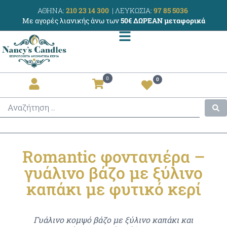
ΑΘΗΝΑ:
210 23 14 300
|
ΛΕΥΚΩΣΙΑ:
97 85 5036
Με αγορές λιανικής άνω των
50€ ΔΩΡΕΑΝ μεταφορικά
0
0
Romantic φοντανιέρα –
γυάλινο βάζο με ξύλινο
καπάκι με φυτικό κερί
Γυάλινο κομψό βάζο με ξύλινο καπάκι και