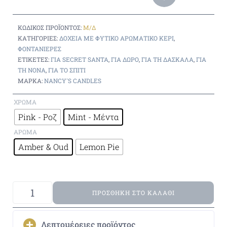
ΚΩΔΙΚΌΣ ΠΡΟΪΌΝΤΟΣ:
Μ/Δ
ΚΑΤΗΓΟΡΊΕΣ:
ΔΟΧΕΊΑ ΜΕ ΦΥΤΙΚΌ ΑΡΩΜΑΤΙΚΌ ΚΕΡΊ
,
ΦΟΝΤΑΝΙΈΡΕΣ
ΕΤΙΚΈΤΕΣ:
ΓΙΑ SECRET SANTA
,
ΓΙΑ ΔΏΡΟ
,
ΓΙΑ ΤΗ ΔΑΣΚΆΛΑ
,
ΓΙΑ
ΤΗ ΝΟΝΆ
,
ΓΙΑ ΤΟ ΣΠΊΤΙ
ΜΆΡΚΑ:
NANCY'S CANDLES
ΧΡΏΜΑ
Pink - Ροζ
Mint - Μέντα
ΆΡΩΜΑ
Amber & Oud
Lemon Pie
ΠΡΟΣΘΉΚΗ ΣΤΟ ΚΑΛΆΘΙ
Λεπτομέρειες προϊόντος