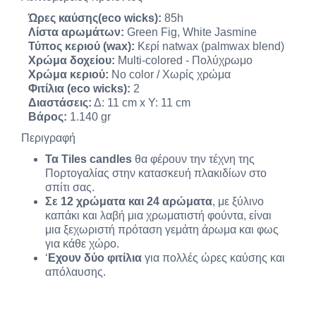
Ώρες καύσης(eco wicks):
85h
Λίστα αρωμάτων:
Green Fig, White Jasmine
Τύπος κεριού (wax):
Κερί natwax (palmwax blend)
Χρώμα δοχείου:
Multi-colored - Πολύχρωμο
Χρώμα κεριού:
No color / Χωρίς χρώμα
Φιτίλια (eco wicks):
2
Διαστάσεις:
Δ: 11 cm x Y: 11 cm
Βάρος:
1.140 gr
Περιγραφή
Τα Tiles candles
θα φέρουν την τέχνη της
Πορτογαλίας στην κατασκευή πλακιδίων στο
σπίτι σας.
Σε 12 χρώματα και 24 αρώματα
, με ξύλινο
καπάκι και λαβή μια χρωματιστή φούντα, είναι
μια ξεχωριστή πρόταση γεμάτη άρωμα και φως
για κάθε χώρο.
‘
Εχουν δύο φιτίλια
για πολλές ώρες καύσης και
απόλαυσης.