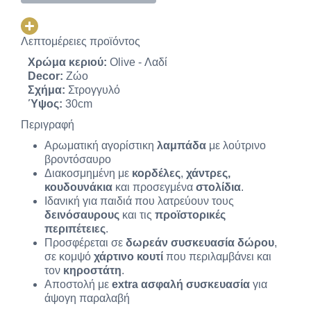
Λεπτομέρειες προϊόντος
Χρώμα κεριού:
Olive - Λαδί
Decor:
Ζώο
Σχήμα:
Στρογγυλό
Ύψος:
30cm
Περιγραφή
Αρωματική αγορίστικη
λαμπάδα
με λούτρινο
βροντόσαυρο
Διακοσμημένη με
κορδέλες
,
χάντρες,
κουδουνάκια
και προσεγμένα
στολίδια
.
Ιδανική για παιδιά που λατρεύουν τους
δεινόσαυρους
και τις
προϊστορικές
περιπέτειες
.
Προσφέρεται σε
δωρεάν συσκευασία δώρου
,
σε κομψό
χάρτινο κουτί
που περιλαμβάνει και
τον
κηροστάτη
.
Αποστολή με
extra ασφαλή συσκευασία
για
άψογη παραλαβή