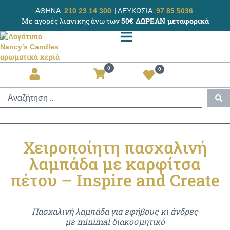
ΑΘΗΝΑ:
|
ΛΕΥΚΩΣΙΑ:
210 23 14 300
97 85 5036
Με αγορές λιανικής άνω των
50€ ΔΩΡΕΑΝ μεταφορικά
0
0
Χειροποίητη πασχαλινή
λαμπάδα με καρφίτσα
πέτου – Inspire and Create
Πασχαλινή λαμπάδα για εφήβους κι άνδρες
με minimal διακοσμητικό