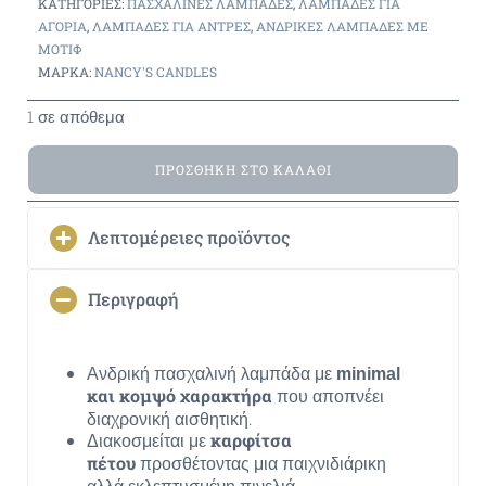
ΚΑΤΗΓΟΡΊΕΣ:
ΠΑΣΧΑΛΙΝΈΣ ΛΑΜΠΆΔΕΣ
,
ΛΑΜΠΆΔΕΣ ΓΙΑ
ΑΓΟΡΙΑ
,
ΛΑΜΠΆΔΕΣ ΓΙΑ ΑΝΤΡΕΣ
,
ΑΝΔΡΙΚΈΣ ΛΑΜΠΆΔΕΣ ΜΕ
ΜΟΤΊΦ
ΜΆΡΚΑ:
NANCY'S CANDLES
1 σε απόθεμα
ΠΡΟΣΘΉΚΗ ΣΤΟ ΚΑΛΆΘΙ
Λεπτομέρειες προϊόντος
Περιγραφή
Ανδρική πασχαλινή λαμπάδα με
minimal
που αποπνέει
και κομψό χαρακτήρα
διαχρονική αισθητική.
Διακοσμείται με
καρφίτσα
προσθέτοντας μια παιχνιδιάρικη
πέτου
αλλά εκλεπτυσμένη πινελιά.