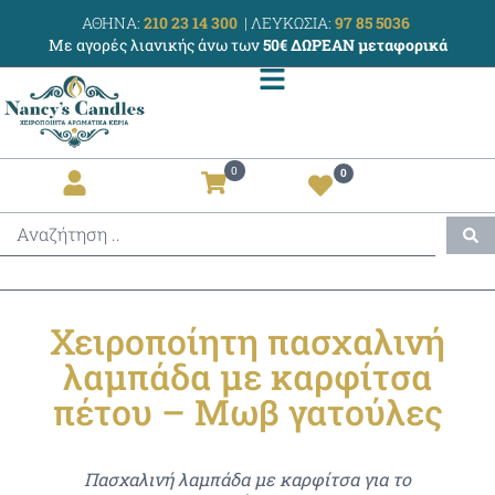
ΑΘΗΝΑ:
210 23 14 300
|
ΛΕΥΚΩΣΙΑ:
97 85 5036
Με αγορές λιανικής άνω των
50€ ΔΩΡΕΑΝ μεταφορικά
0
0
Χειροποίητη πασχαλινή
λαμπάδα με καρφίτσα
πέτου – Μωβ γατούλες
Πασχαλινή λαμπάδα με καρφίτσα για το