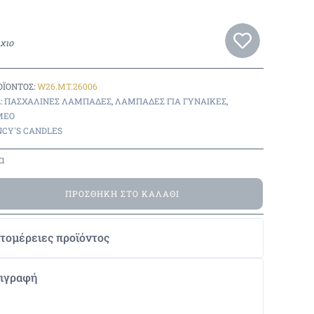
χιο
ΟΪΌΝΤΟΣ:
W26.MT.26006
:
ΠΑΣΧΑΛΙΝΈΣ ΛΑΜΠΆΔΕΣ
,
ΛΑΜΠΆΔΕΣ ΓΙΑ ΓΥΝΑΙΚΕΣ
,
MEO
CY'S CANDLES
α
ΠΡΟΣΘΉΚΗ ΣΤΟ ΚΑΛΆΘΙ
τομέρειες προϊόντος
ιγραφή