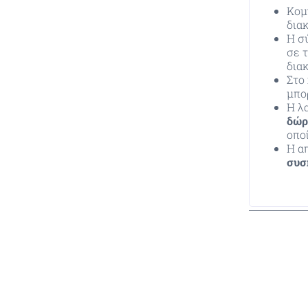
Κομ
δια
Η σ
σε 
δια
Στο
μπο
Η λ
δώρ
οπο
Η α
συσ