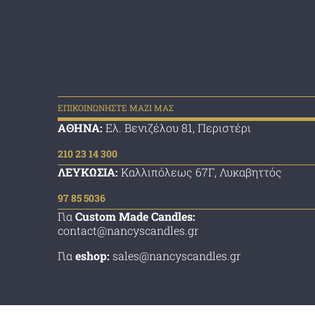
ΕΠΙΚΟΙΝΩΝΗΣΤΕ ΜΑΖΙ ΜΑΣ
ΑΘΗΝΑ:
Ελ. Βενιζέλου 81, Περιστέρι
210 23 14 300
ΛΕΥΚΩΣΙΑ:
Καλλιπόλεως 67Γ, Λυκαβηττός
97 85 5036
Για
Custom Made Candles:
contact@nancyscandles.gr
Για
eshop:
sales@nancyscandles.gr