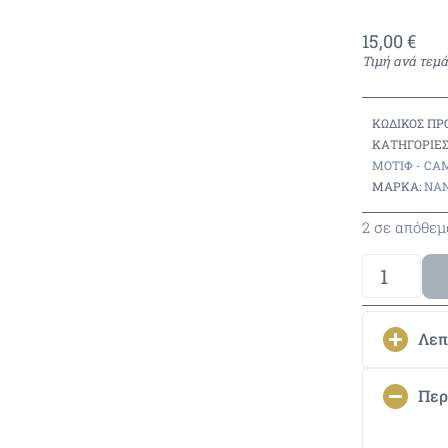
15,00
€
Τιμή ανά τεμά
ΚΩΔΙΚΌΣ ΠΡ
ΚΑΤΗΓΟΡΊΕΣ
ΜΟΤΊΦ - CA
ΜΆΡΚΑ:
NAN
2 σε απόθεμ
Λεπ
Περ