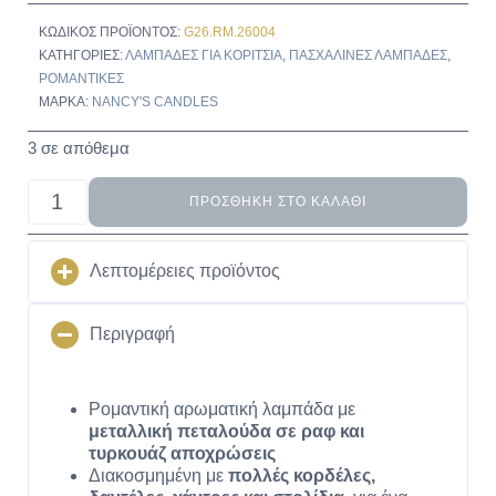
ΚΩΔΙΚΌΣ ΠΡΟΪΌΝΤΟΣ:
G26.RM.26004
ΚΑΤΗΓΟΡΊΕΣ:
ΛΑΜΠΆΔΕΣ ΓΙΑ ΚΟΡΙΤΣΙΑ
,
ΠΑΣΧΑΛΙΝΈΣ ΛΑΜΠΆΔΕΣ
,
ΡΟΜΑΝΤΙΚΈΣ
ΜΆΡΚΑ:
NANCY'S CANDLES
3 σε απόθεμα
ΠΡΟΣΘΉΚΗ ΣΤΟ ΚΑΛΆΘΙ
Λεπτομέρειες προϊόντος
Περιγραφή
Ρομαντική αρωματική λαμπάδα με
μεταλλική πεταλούδα σε ραφ και
τυρκουάζ αποχρώσεις
Διακοσμημένη με
πολλές κορδέλες,