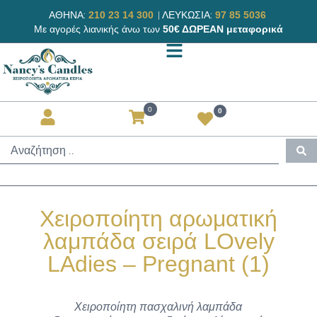
ΑΘΗΝΑ:
|
ΛΕΥΚΩΣΙΑ:
210 23 14 300
97 85 5036
Με αγορές λιανικής άνω των
50€ ΔΩΡΕΑΝ μεταφορικά
0
0
Χειροποίητη αρωματική
λαμπάδα σειρά LOvely
LAdies – Pregnant (1)
Χειροποίητη πασχαλινή λαμπάδα