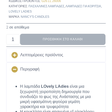
ΚΩΔΙΚΌΣ ΠΡΟΪΌΝΤΟΣ:
G26.LL.26006
ΚΑΤΗΓΟΡΊΕΣ:
ΠΑΣΧΑΛΙΝΈΣ ΛΑΜΠΆΔΕΣ
,
ΛΑΜΠΆΔΕΣ ΓΙΑ ΚΟΡΙΤΣΙΑ
,
LOVELY LADIES
ΜΆΡΚΑ:
NANCY'S CANDLES
2 σε απόθεμα
ΠΡΟΣΘΉΚΗ ΣΤΟ ΚΑΛΆΘΙ
Λεπτομέρειες προϊόντος
Περιγραφή
Η λαμπάδα
είναι μια
LOvely LAdies
ξεχωριστή χειροποίητη δημιουργία που
συνδυάζει το φως της Ανάστασης με μια
μικρή υφασμάτινη φιγούρα γεμάτη
χαρακτήρα και τρυφερότητα.
Η κουκλίτσα είναι φτιαγμένη εξ ολοκλήρου