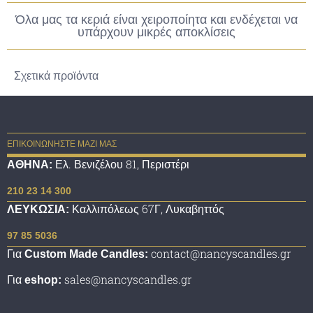
Όλα μας τα κεριά είναι χειροποίητα και ενδέχεται να
υπάρχουν μικρές αποκλίσεις
Σχετικά προϊόντα
ΕΠΙΚΟΙΝΩΝΗΣΤΕ ΜΑΖΙ ΜΑΣ
Ελ. Βενιζέλου 81, Περιστέρι
ΑΘΗΝΑ:
210 23 14 300
Καλλιπόλεως 67Γ, Λυκαβηττός
ΛΕΥΚΩΣΙΑ:
97 85 5036
Για
contact@nancyscandles.gr
Custom Made Candles:
Για
sales@nancyscandles.gr
eshop: