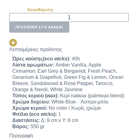
Εκκαθάριση
ΠΡΟΣΘΉΚΗ ΣΤΟ ΚΑΛΆΘΙ
Λεπτομέρειες προϊόντος
Ώρες καύσης(eco wicks):
40h
Λίστα αρωμάτων:
Amber Vanilla, Apple
Cinnamon, Earl Grey & Bergamot, Fresh Peach,
Geranium & Grapefruit, Green Fig & Lemon, Ocean
Breeze, Sandalwood & Rose Pepper, Tarocco,
Orange & Neroli, White Jasmine
Τύπος κεριού (wax):
Κερί natwax (palmwax blend)
Χρώμα δοχείου:
White-Blue - 'Ασπρο-μπλε
Χρώμα κεριού:
No color / Χωρίς χρώμα
Φιτίλια (eco wicks):
1
Διαστάσεις:
Δ: 9 cm x Y: 6 cm
Βάρος:
550 gr
Περιγραφή