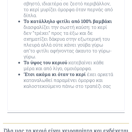
σβηστό, ιδιαιτέρα σε ζεστό περιβάλλον,
το κερί μυρίζει όμορφα όταν περνάς από
δίπλα.
Το κατάλληλο φιτίλι από 100% βαμβάκι
διασφαλίζει την σωστή καύση: το κερί
δεν “τρέχει” προς τα έξω και δε
σχηματίζει δάκρυα στην εξωτερική του
πλευρά αλλά ούτε κάνει γούβα γύρω
απ’το φιτίλι αφήνοντας άκαυτο το γύρω-
γύρω.
Το ύψος του κεριού
κατεβαίνει κάθε
μέρα και από λίγο, ομοιόμορφα.
‘Ετσι ακόμα κι όταν το κερί
έχει αρκετά
καταναλωθεί παραμένει όμορφο και
καλοστεκούμενο πάνω στο τραπέζι σας
Όλα μας τα κεριά είναι χειροποίητα και ενδέχεται