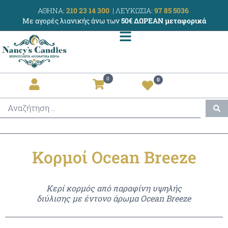
ΑΘΗΝΑ:
210 23 14 300
|
ΛΕΥΚΩΣΙΑ:
97 85 5036
Με αγορές λιανικής άνω των
50€ ΔΩΡΕΑΝ μεταφορικά
0
0
Κορμοί Ocean Breeze
Κερί κορμός από παραφίνη υψηλής
διύλισης με έντονο άρωμα Ocean Breeze