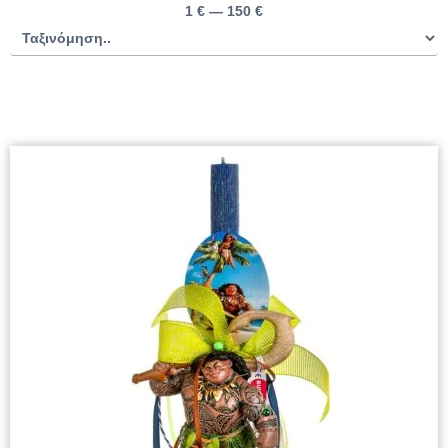
1
€
—
150
€