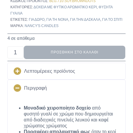
ΚΩΔΙΚΌΣ ΠΡΟΪΌΝΤΟΣ:
BLG.710.SOY.BROWNDOTS
ΚΑΤΗΓΟΡΊΕΣ:
ΔΟΧΕΊΑ ΜΕ ΦΥΤΙΚΌ ΑΡΩΜΑΤΙΚΌ ΚΕΡΊ
,
ΦΥΣΗΤΆ
ΓΥΑΛΙΆ
ΕΤΙΚΈΤΕΣ:
ΓΙΑ ΔΏΡΟ
,
ΓΙΑ ΤΗ ΝΟΝΆ
,
ΓΙΑ ΤΗΝ ΔΑΣΚΆΛΑ
,
ΓΙΑ ΤΟ ΣΠΊΤΙ
ΜΆΡΚΑ:
NANCY'S CANDLES
4 σε απόθεμα
ΠΡΟΣΘΉΚΗ ΣΤΟ ΚΑΛΆΘΙ
Λεπτομέρειες προϊόντος
Περιγραφή
Μοναδικό χειροποίητο δοχείο
από
φυσητό γυαλί σε χρώμα που δημιουργείται
από διαδοχικές πινελιές λευκού και καφέ
χρώματος χρώματος
Προσφέρει απολαυστικό φως
όταν το κερί