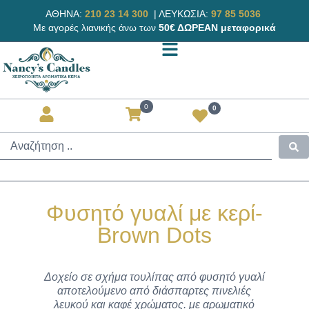
ΑΘΗΝΑ:
210 23 14 300
|
ΛΕΥΚΩΣΙΑ:
97 85 5036
Με αγορές λιανικής άνω των
50€ ΔΩΡΕΑΝ μεταφορικά
0
0
Φυσητό γυαλί με κερί-
Brown Dots
Δοχείο σε σχήμα τουλίπας από φυσητό γυαλί
αποτελούμενο από διάσπαρτες πινελιές
λευκού και καφέ χρώματος. με αρωματικό