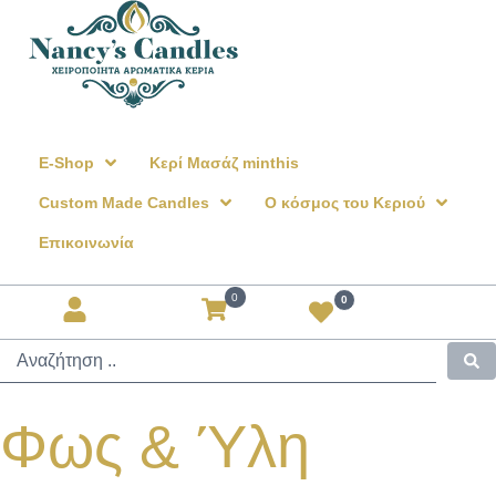
E-Shop
Κερί Μασάζ minthis
Custom Made Candles
Ο κόσμος του Κεριού
Επικοινωνία
0
0
Φως & Ύλη