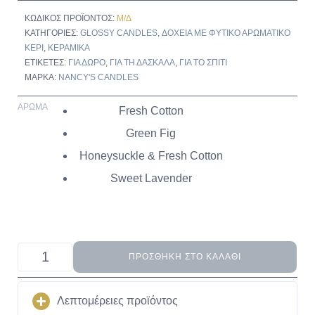
ΚΩΔΙΚΌΣ ΠΡΟΪΌΝΤΟΣ:
Μ/Δ
ΚΑΤΗΓΟΡΊΕΣ:
GLOSSY CANDLES
,
ΔΟΧΕΊΑ ΜΕ ΦΥΤΙΚΌ ΑΡΩΜΑΤΙΚΌ
ΚΕΡΊ
,
ΚΕΡΑΜΙΚΆ
ΕΤΙΚΈΤΕΣ:
ΓΙΑ ΔΏΡΟ
,
ΓΙΑ ΤΗ ΔΑΣΚΆΛΑ
,
ΓΙΑ ΤΟ ΣΠΊΤΙ
ΜΆΡΚΑ:
NANCY'S CANDLES
ΆΡΩΜΑ
Fresh Cotton
Green Fig
Honeysuckle & Fresh Cotton
Sweet Lavender
ΠΡΟΣΘΉΚΗ ΣΤΟ ΚΑΛΆΘΙ
Λεπτομέρειες προϊόντος