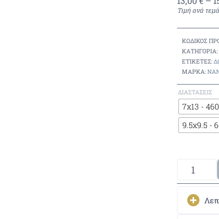
13,00
€
–
1
Τιμή ανά τεμά
ΚΩΔΙΚΌΣ ΠΡ
ΚΑΤΗΓΟΡΊΑ:
ΕΤΙΚΈΤΕΣ:
Δ
ΜΆΡΚΑ:
NAN
ΔΙΑΣΤΆΣΕΙΣ
7x13 - 460
9.5x9.5 - 
Λεπ