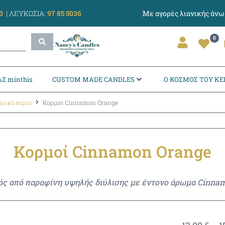
0
|
ΛΕΥΚΩΣΙΑ:
97 85 5036
Με αγορές λιανικής άν
0
Ζ minthis
CUSTOM MADE CANDLES
Ο ΚΟΣΜΟΣ ΤΟΥ ΚΕ
δρικά κεριά
Κορμοί Cinnamon Orange
Κορμοί Cinnamon Orange
ός από παραφίνη υψηλής διύλισης με έντονο άρωμα Cinna