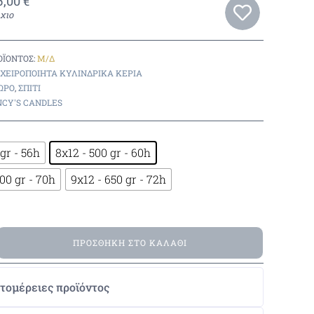
5,00
€
χιο
ΟΪΌΝΤΟΣ:
Μ/Δ
ΧΕΙΡΟΠΟΊΗΤΑ ΚΥΛΙΝΔΡΙΚΆ ΚΕΡΙΆ
ΏΡΟ
,
ΣΠΊΤΙ
CY'S CANDLES
gr - 56h
8x12 - 500 gr - 60h
600 gr - 70h
9x12 - 650 gr - 72h
ΠΡΟΣΘΉΚΗ ΣΤΟ ΚΑΛΆΘΙ
τομέρειες προϊόντος