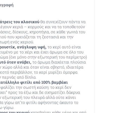
ιγραφή
λάτρεις του κλασικού
θα συνεχίζουν πάντα να
λέγουν κεριά – κορμούς και να τα τοποθετούν
άσεις, δίσκους, κηροπήγια, σε κάθε γωνιά του
ιού που χρειάζεται τη ζεστασιά και την
πωρή ενός κεριού.
ρουστίκ, ανάγλυφη υφή,
το κερί αυτό είναι
ευμένο με το χέρι και έχει άρωμα σε όλο του
σώμα (όχι μόνο στην εξωτερική του περίμετρο)
υτό όταν ανάβει,
το άρωμα διαχέεται πλούσια
 χώρο αλλά και όταν είναι σβηστό, ιδιαιτέρα
ζεστό περιβάλλον, το κερί μυρίζει όμορφα
ν περνάς από δίπλα.
κατάλληλο φιτίλι από 100% βαμβάκι
σφαλίζει την σωστή καύση: το κερί δεν
χει” προς τα έξω και δε σχηματίζει δάκρυα
ν εξωτερική του πλευρά αλλά ούτε κάνει
βα γύρω απ’το φιτίλι αφήνοντας άκαυτο το
ω-γύρω.
ύψος του κεριού
κατεβαίνει κάθε μέρα και από