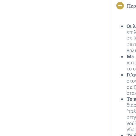
Περ
Οι 
επι
σε β
σπιτ
θαλ
Με 
χυτ
το 
Γι’α
στον
σε 
ότα
Το 
δια
“τρέ
στη
γού
γύρ
Το 