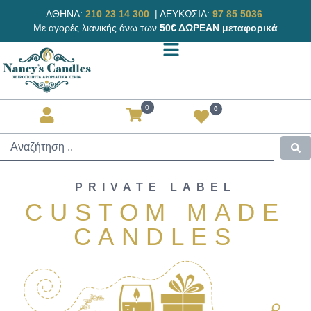
ΑΘΗΝΑ:
210 23 14 300
|
ΛΕΥΚΩΣΙΑ:
97 85 5036
Με αγορές λιανικής άνω των
50€ ΔΩΡΕΑΝ μεταφορικά
0
0
PRIVATE LABEL
CUSTOM MADE
CANDLES